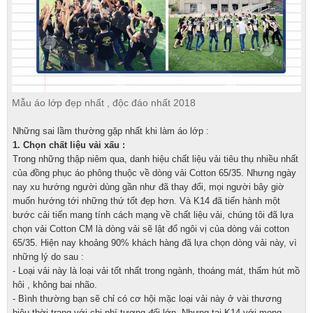
Mẫu áo lớp đẹp nhất , độc đáo nhất 2018
Những sai lầm thường gặp nhất khi làm áo lớp :
1
. Chọn chất liệu vải xấu :
Trong những thập niêm qua, danh hiệu chất liệu vải tiêu thụ nhiều nhất
của đồng phục áo phông thuộc về dòng vải Cotton 65/35. Nhưng ngày
nay xu hướng người dùng gần như đã thay đổi, mọi người bây giờ
muốn hướng tới những thứ tốt đẹp hơn. Và K14 đã tiến hành một
bước cải tiến mang tính cách mạng về chất liệu vải, chúng tôi đã lựa
chọn vải Cotton CM là dòng vải sẽ lật đổ ngôi vị của dòng vải cotton
65/35.
Hiện nay khoảng 90% khách hàng đã lựa chọn dòng vải này, vì
những lý do sau :
- Loại vải này là loại vải tốt nhất trong ngành, thoáng mát, thấm hút mồ
hôi , không bai nhão.
- Bình thường bạn sẽ chỉ có cơ hội mặc loại vải này ở vài thương
hiệu thời trang với chi phí tương đối lớn. Nhưng tại K14,với mong