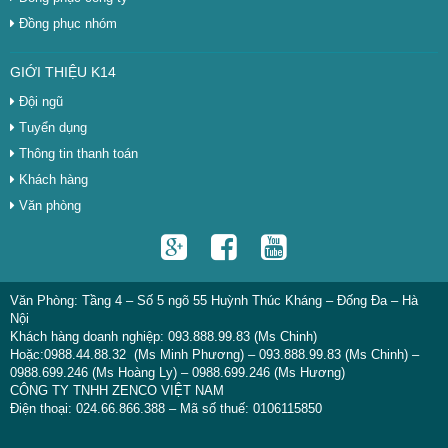
Đồng phục nhóm
GIỚI THIỆU K14
Đội ngũ
Tuyển dụng
Thông tin thanh toán
Khách hàng
Văn phòng
Văn Phòng: Tầng 4 – Số 5 ngõ 55 Huỳnh Thúc Kháng – Đống Đa – Hà
Nội
Khách hàng doanh nghiệp: 093.888.99.83 (Ms Chinh)
Hoặc:0988.44.88.32 (Ms Minh Phương) – 093.888.99.83 (Ms Chinh) –
0988.699.246 (Ms Hoàng Ly) – 0988.699.246 (Ms Hương)
CÔNG TY TNHH ZENCO VIỆT NAM
Điện thoại: 024.66.866.388 – Mã số thuế: 0106115850