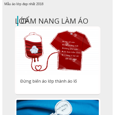
Mẫu áo lớp đẹp nhất 2018
|
CẨM NANG LÀM ÁO LỚP
Đừng biến áo lớp thành áo lố