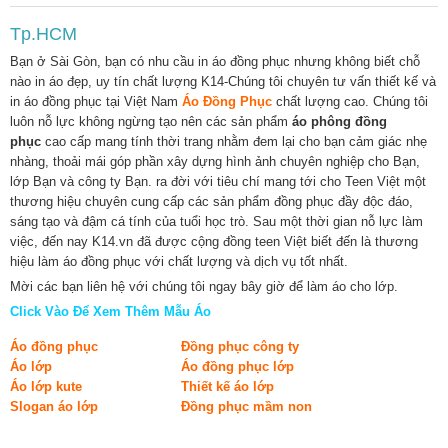
Tp.HCM
Bạn ở Sài Gòn, bạn có nhu cầu in áo đồng phục nhưng không biết chỗ
nào in áo đẹp, uy tín chất lượng K14-Chúng tôi chuyên tư vấn thiết kế và
in áo đồng phục tại Việt Nam
Áo Đồng Phục
chất lượng cao. Chúng tôi
luôn nỗ lực không ngừng tạo nên các sản phẩm
áo phông đồng
phục
cao cấp mang tính thời trang nhằm đem lại cho bạn cảm giác nhẹ
nhàng, thoải mái góp phần xây dựng hình ảnh chuyên nghiệp cho Bạn,
lớp Bạn và công ty Bạn. ra đời với tiêu chí mang tới cho Teen Việt một
thương hiệu chuyên cung cấp các sản phẩm đồng phục đầy độc đáo,
sáng tạo và đậm cá tính của tuổi học trò. Sau một thời gian nỗ lực làm
việc, đến nay K14.vn đã được cộng đồng teen Việt biết đến là thương
hiệu làm áo đồng phục với chất lượng và dịch vụ tốt nhất.
Mời các bạn liên hệ với chúng tôi ngay bây giờ để làm áo cho lớp.
Click Vào Để Xem Thêm Mẫu Áo
Áo đồng phục
Đồng phục công ty
Áo lớp
Áo đồng phục lớp
Áo lớp kute
Thiết kế áo lớp
Slogan áo lớp
Đồng phục mầm non