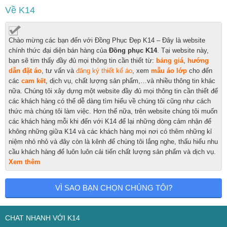
Về K14
Chào mừng các bạn đến với Đồng Phục Đẹp K14 – Đây là website
chính thức đại diện bán hàng của
Đồng phục K14
. Tại website này,
bạn sẽ tim thấy đầy đủ mọi thông tin cần thiết từ:
bảng giá
,
hướng
dẫn đặt áo
,
tư vấn và
đăng ký thiết kế áo
, xem
mẫu áo lớp
cho đến
các
cam kết
, dịch vụ, chất lượng sản phẩm,…và nhiều thông tin khác
nữa. Chúng tôi xây dựng một website đầy đủ mọi thông tin cần thiết để
các khách hàng có thể dễ dàng tìm hiểu về chúng tôi cũng như cách
thức mà chúng tôi làm việc. Hơn thế nữa, trên website chúng tôi muốn
các khách hàng mỗi khi đến với K14 để lại những dòng cảm nhận để
không những giữa K14 và các khách hàng mọi nơi có thêm những kỉ
niệm nhỏ nhỏ và đây còn là kênh để chúng tôi lắng nghe, thấu hiểu nhu
cầu khách hàng để luôn luôn cải tiến chất lượng sản phẩm và dịch vụ.
Xem thêm
VÌ SAO BẠN CHỌN CHÚNG TÔI?
CHAT NHANH VỚI K14