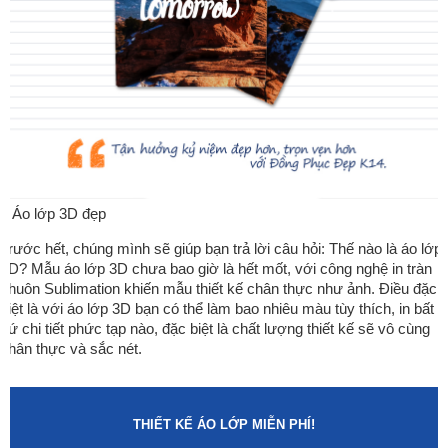
Áo lớp 3D đẹp
Trước hết, chúng mình sẽ giúp bạn trả lời câu hỏi: Thế nào là áo lớp
3D? Mẫu áo lớp 3D chưa bao giờ là hết mốt, với công nghệ in tràn
khuôn Sublimation khiến mẫu thiết kế chân thực như ảnh. Điều đặc
biệt là với áo lớp 3D bạn có thể làm bao nhiêu màu tùy thích, in bất
cứ chi tiết phức tạp nào, đặc biệt là chất lượng thiết kế sẽ vô cùng
chân thực và sắc nét.
THIẾT KẾ ÁO LỚP MIỄN PHÍ!