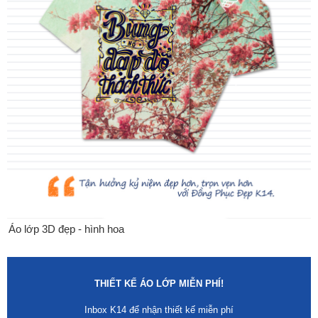
Áo lớp 3D đẹp - hình hoa
THIẾT KẾ ÁO LỚP MIỄN PHÍ!
Inbox K14 để nhận thiết kế miễn phí