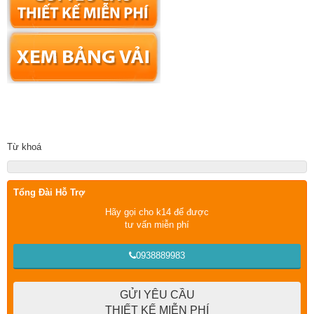
Từ khoá
Tổng Đài Hỗ Trợ
Hãy gọi cho k14 để được
tư vấn miễn phí
0938889983
GỬI YÊU CẦU
THIẾT KẾ MIỄN PHÍ