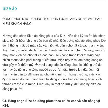
Size áo
ĐỒNG PHỤC K14 – CHÚNG TÔI LUÔN LUÔN LẮNG NGHE VÀ THẤU
HIỂU KHÁCH HÀNG.
Hướng dẫn chọn Size áo đồng phục của K14. Nên đọc kỹ trước khi chọn
size, sẽ rất hữu ích cho các bạn đó nhé. Đặc trưng của áo đồng phục lớp
đó là thống nhất về màu sắc và thiết kế, dành cho tất cả các thành viên.
Tuy nhiên, size áo dành cho các thành viên là khác nhau. Vì vậy, nếu cứ
may một kích cỡ cho tất cả các bạn, sẽ không tránh khỏi trường hợp
nhiều thành viên phải mang đi cắt sửa. Việc này vừa làm hỏng dáng áo,
vừa gây mất thẩm mỹ. Đơn vị cung cấp áo đồng phục lại không thể đo
và may áo riêng cho từng người được. Vì vậy, trước khi đặt áo, mỗi
thành viên cần tự đặt size áo cho riêng mình. Thông thường, việc xác
định size áo do các thành viên tự đăng kí dựa trên cân nặng hoặc kích
thước cơ thể của mình. Dưới đây là một số lưu ý khi đăng ký size áo
đồng phục lớp.
C1. Bảng chọn Size áo đồng phục theo chiều cao và cân nặng tại
K14.