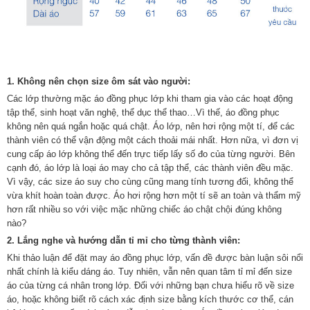
1. Không nên chọn size ôm sát vào người:
Các lớp thường mặc áo đồng phục lớp khi tham gia vào các hoạt động
tập thể, sinh hoạt văn nghệ, thể dục thể thao…Vì thế, áo đồng phục
không nên quá ngắn hoặc quá chật. Áo lớp, nên hơi rộng một tí, để các
thành viên có thể vận động một cách thoải mái nhất. Hơn nữa, vì đơn vị
cung cấp áo lớp không thể đến trực tiếp lấy số đo của từng người. Bên
cạnh đó, áo lớp là loại áo may cho cả tập thể, các thành viên đều mặc.
Vì vậy, các size áo suy cho cùng cũng mang tính tương đối, không thể
vừa khít hoàn toàn được. Áo hơi rộng hơn một tí sẽ an toàn và thẩm mỹ
hơn rất nhiều so với việc mặc những chiếc áo chật chội đúng không
nào?
2. Lắng nghe và hướng dẫn tỉ mỉ cho từng thành viên:
Khi thảo luận để đặt may áo đồng phục lớp, vấn đề được bàn luận sôi nổi
nhất chính là kiểu dáng áo. Tuy nhiên, vẫn nên quan tâm tỉ mỉ đến size
áo của từng cá nhân trong lớp. Đối với những bạn chưa hiểu rõ về size
áo, hoặc không biết rõ cách xác định size bằng kích thước cơ thể, cán