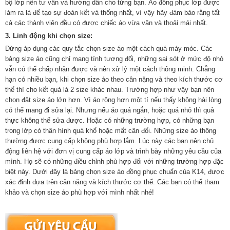
bộ lớp nên tư vấn và hướng dẫn cho từng bạn. Áo đồng phục lớp được
làm ra là để tạo sự đoàn kết và thống nhất, vì vậy hãy đảm bảo rằng tất
cả các thành viên đều có được chiếc áo vừa vặn và thoải mái nhất.
3. Linh động khi chọn size:
Đừng áp dụng các quy tắc chọn size áo một cách quá máy móc. Các
bảng size áo cũng chỉ mang tính tương đối, những sai sót ở mức độ nhỏ
vẫn có thể chấp nhận được và nên xử lý một cách thông minh. Chẳng
hạn có nhiều bạn, khi chọn size áo theo cân nặng và theo kích thước cơ
thể thì cho kết quả là 2 size khác nhau. Trường hợp như vậy bạn nên
chọn đặt size áo lớn hơn. Vì áo rộng hơn một tí nếu thấy không hài lòng
có thể mang đi sửa lại. Nhưng nếu áo quá ngắn, hoặc quá nhỏ thì quả
thực không thể sửa được. Hoặc có những trường hợp, có những bạn
trong lớp có thân hình quá khổ hoặc mất cân đối. Những size áo thông
thường được cung cấp không phù hợp lắm. Lúc này các bạn nên chủ
động liên hệ với đơn vị cung cấp áo lớp và trình bày những yêu cầu của
mình. Họ sẽ có những điều chỉnh phù hợp đối với những trường hợp đặc
biệt này. Dưới đây là bảng chọn size áo đồng phục chuẩn của K14, được
xác đinh dựa trên cân nặng và kích thước cơ thể. Các bạn có thể tham
khảo và chọn size áo phù hợp với mình nhất nhé!