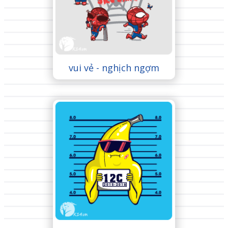
vui vẻ - nghịch ngợm