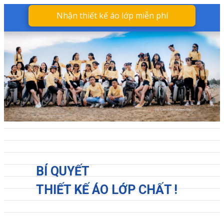
Nhận thiết kế áo lớp miễn phí
BÍ QUYẾT
THIẾT KẾ ÁO LỚP CHẤT !