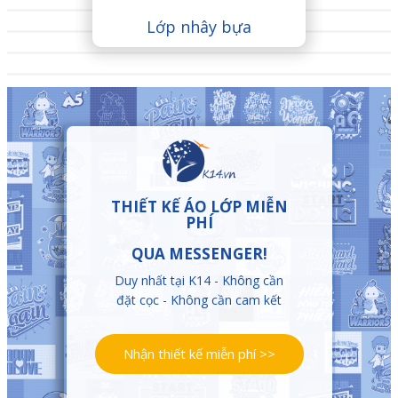
Lớp nhây bựa
THIẾT KẾ ÁO LỚP MIỄN
PHÍ
QUA MESSENGER!
Duy nhất tại K14 - K
hông cần
đặ
t cọc - Không cần cam kế
t
Nhận thiết kế miễn phí >>