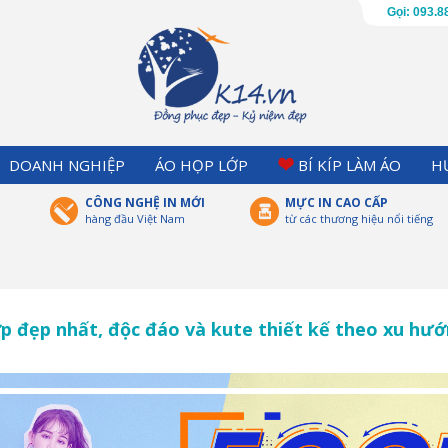
Gọi: 093.8
DOANH NGHIỆP
ÁO HỌP LỚP
BÍ KÍP LÀM ÁO
H
CÔNG NGHỆ IN MỚI
MỰC IN CAO CẤP
hàng đầu Việt Nam
từ các thương hiệu nổi tiếng
p đẹp nhất, độc đáo và kute thiết kế theo xu hư