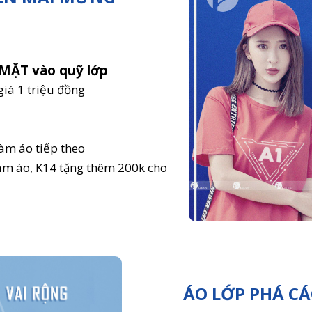
MẶT vào quỹ lớp
giá 1 triệu đồng
àm áo tiếp theo
làm áo, K14 tặng thêm 200k cho
ÁO LỚP PHÁ CÁ