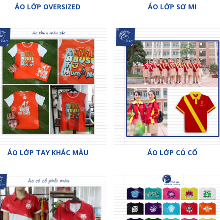
ÁO LỚP OVERSIZED
ÁO LỚP SƠ MI
ÁO LỚP TAY KHÁC MÀU
ÁO LỚP CÓ CỔ