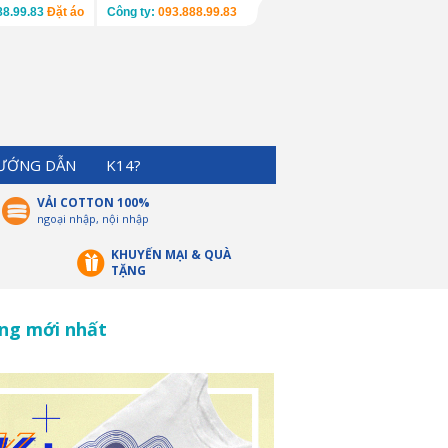
88.99.83
Đặt áo
Công ty:
093.888.99.83
ƯỚNG DẪN
K14?
VẢI COTTON 100%
ngoại nhập, nội nhập
KHUYẾN MẠI & QUÀ
TẶNG
ớng mới nhất