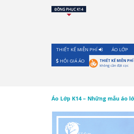
ĐỒNG PHỤC K14
THIẾT KẾ MIỄN PHÍ
ÁO LỚP
HỎI GIÁ ÁO
THIẾT KẾ MIỄN PHÍ
không cần đặt cọc
Áo Lớp K14 – Những mẫu áo lớ