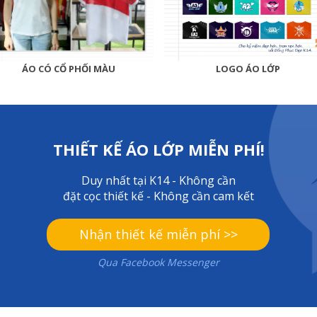
LOGO ÁO LỚP
ÁO CÓ CỔ PHỐI MÀU
THIẾT KẾ ÁO LỚP MIỄN PHÍ!
Duy nhất tại K14 -
K
hông cần
đặ
t cọc thiết kế - Không cần cam kế
t
Nhận thiết kế miễn phí >>
Qua Facebook Messenger