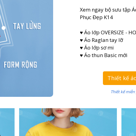
Xem ngay bộ sưu tập Á
Phục Đẹp K14
♥ Áo lớp OVERSIZE - H
♥ Áo Raglan tay lỡ
♥ Áo lớp sơ mi
♥ Áo thun Basic mới
Thiết kế á
Thiết kế miễn