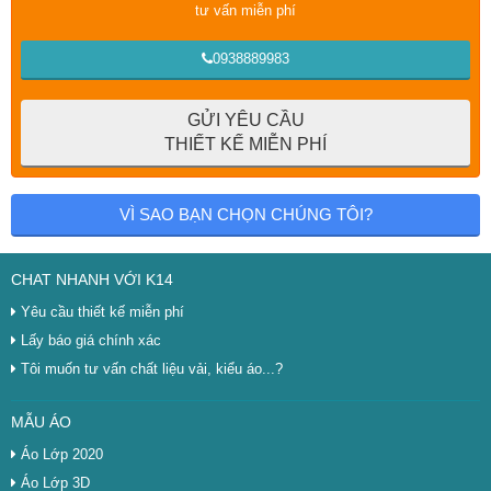
tư vấn miễn phí
0938889983
GỬI YÊU CẦU
THIẾT KẾ MIỄN PHÍ
VÌ SAO BẠN CHỌN CHÚNG TÔI?
CHAT NHANH VỚI K14
Yêu cầu thiết kế miễn phí
Lấy báo giá chính xác
Tôi muốn tư vấn chất liệu vải, kiểu áo...?
MẪU ÁO
Áo Lớp 2020
Áo Lớp 3D