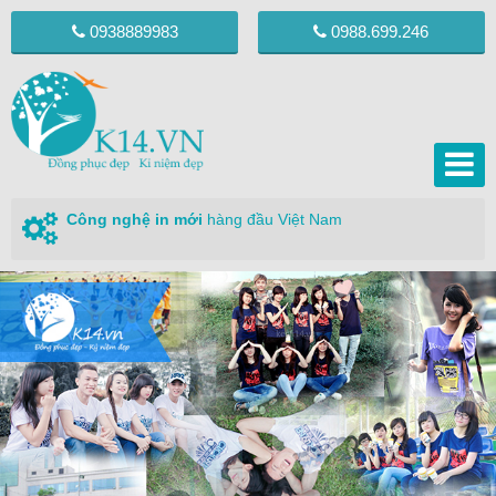
0938889983
0988.699.246
Công nghệ in mới
hàng đầu Việt Nam