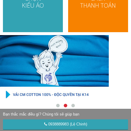
KIỂU ÁO
THANH TOÁN
Bạn thắc mắc điều gì?
Chúng tôi sẽ giúp bạn
0938889983 (Lệ Chinh)